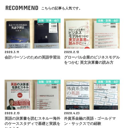
RECOMMEND
こちらの記事も人気です。
金融・財務・会計
金融・財務・会計
2020.3.11
2020.2.13
会計パーソンのための英語学習法
グローバル企業のビジネスモデル
をつかむ 英文決算書の読み方
金融・財務・会計
金融・財務・会計
2020.2.13
2020.4.23
英語の決算書を読むスキルー海外
外資系金融の英語 - ゴールドマ
のケーススタディで基礎と実践を
ン・サックスでの経験