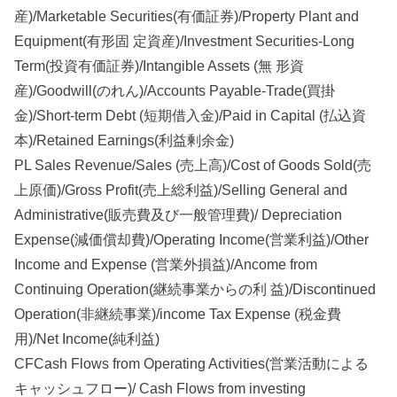
産)/Marketable Securities(有価証券)/Property Plant and
Equipment(有形固 定資産)/Investment Securities-Long
Term(投資有価証券)/Intangible Assets (無 形資
産)/Goodwill(のれん)/Accounts Payable-Trade(買掛
金)/Short-term Debt (短期借入金)/Paid in Capital (払込資
本)/Retained Earnings(利益剰余金)
PL Sales Revenue/Sales (売上高)/Cost of Goods Sold(売
上原価)/Gross Profit(売上総利益)/Selling General and
Administrative(販売費及び一般管理費)/ Depreciation
Expense(減価償却費)/Operating Income(営業利益)/Other
Income and Expense (営業外損益)/Ancome from
Continuing Operation(継続事業からの利 益)/Discontinued
Operation(非継続事業)/income Tax Expense (税金費
用)/Net Income(純利益)
CFCash Flows from Operating Activities(営業活動による
キャッシュフロー)/ Cash Flows from investing