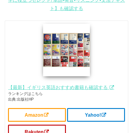
学に役立つセレクト! 単語•発音•リスニング•文法テキス
ト】も確認する
【最新】イギリス英語おすすめ書籍も確認する
ランキングはこちら
出典:出版社HP
Amazon
Yahoo!
Rakuten