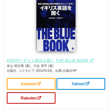
[CD付]イギリス英語を聞く THE BLUE BOOK
米山 明日香 (著) , 川合 亮平 (著)
出版社: コスモピア (2012/5/18)、出典:出版社HP
Amazon
Yahoo!
Rakuten