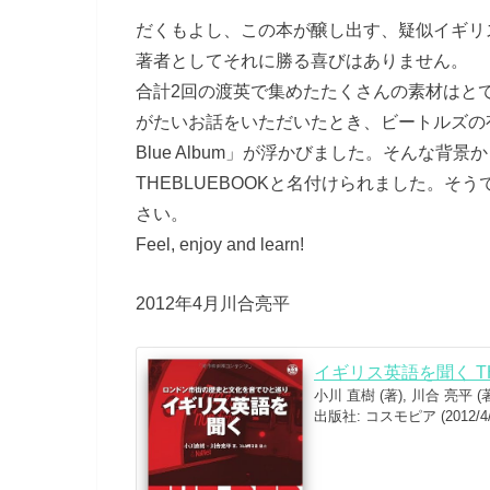
だくもよし、この本が醸し出す、疑似イギリ
著者としてそれに勝る喜びはありません。
合計2回の渡英で集めたたくさんの素材はと
がたいお話をいただいたとき、ビートルズの有名な
Blue Album」が浮かびました。そんな背
THEBLUEBOOKと名付けられました。
さい。
Feel, enjoy and learn!
2012年4月川合亮平
イギリス英語を聞く THE
小川 直樹 (著), 川合 亮平 (著
出版社: コスモピア (2012/