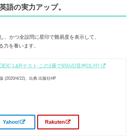
ら英語の実力アップ。
類し、かつ全設問に星印で難易度を表示して、
る力を養います。
IC L&Rテスト この1冊で650点[音声DL付]
(2020/4/22)、出典:出版社HP
Yahoo!
Rakuten