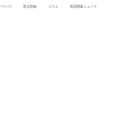
ノウハウ
英文読解
コラム
英語関連ニュース
ト
レクト
からの英語学習
高校英語文法