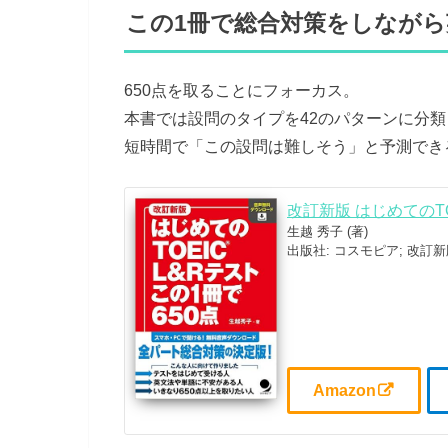
この1冊で総合対策をしなが
650点を取ることにフォーカス。
本書では設問のタイプを42のパターンに分
短時間で「この設問は難しそう」と予測でき
改訂新版 はじめてのTOE
生越 秀子 (著)
出版社: コスモピア; 改訂新版 
Amazon