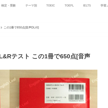
・検定・受験
テーマ別
TOEIC
TOEFL
IELTS
学習
S&W】
dge
記事
英語学習
英会話
英語よみもの
文法・品詞
Grammar in Use
English for Everyone
接客英語
その他
英検4級
英検5級
技術英検テキスト
TOEIC【S&W】テキスト
TOEICテキスト
TOEIC® L&R600を目指す
TOEIC®L&Rテスト分析
TOEIC®L&Rを受験する前の基礎英語
TOEIC®から学ぶ基礎英文法
TOEIC-Tips
TOEFLの全ての記事
TOEFLテキスト
英会話学習
英会話フレーズ
文法トピック
前置詞
接客英語書籍セレク
イギリス英語
金融・財務・会計
オーストラリア英語
大学入試4技能
スピーチ
リスニング
ビジネス英語
SNS・チャット
ワーホリ
単語 / 単語帳
医療英語
幼児子供英語
中学英語
高校英語(大学受験)
英語速読
IELTSの全ての記事
ILETS Tips
IELTSテキスト
IELTS英単語帳セ
社会人
ト この1冊で650点[音声DL付]
L&Rテスト この1冊で650点[音声