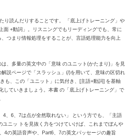
いたり読んだりすることです。 「底上げトレーニング」や
上面 +動詞」。リスニングでもリーディングでも、常に
る、つまり情報処理をすることが、言語処理能力を向上
は、多量の英文中の「意味 のユニット(かたまり)」を見
t 7 の解説ページで「スラッシュ」(/)を用いて、意味の区切れ
きも、この「ユニット」に気付き、[主語+動詞] を基軸
化していきましょう。本書 の「底上げトレーニング」で
。
3、4、6、7は点が全然取れない」 という方でも、「主語
のユニッ トを見抜く力をつけていけば、これまでぼんや
3、4の英語音声や、Part6、7の英文パッセージの趣旨