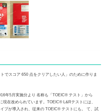
ding テストでスコア 650 点をクリアしたい人」のために作りま
016年5月実施分より 名称も「TOEIC® テスト」から
&R)テスト に現在改められています。TOEIC® L&Rテストには、
問題タイプが導入され、従来の TOEIC® テストにも。 て、試