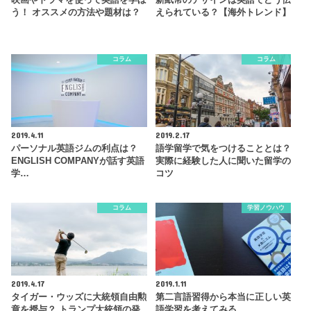
映画やドラマを使って英語を学ぼ
新紙幣のデザインは英語でどう伝
う！ オススメの方法や題材は？
えられている？【海外トレンド】
コラム
コラム
2019.4.11
2019.2.17
パーソナル英語ジムの利点は？
語学留学で気をつけることとは？
ENGLISH COMPANYが話す英語
実際に経験した人に聞いた留学の
学…
コツ
コラム
学習ノウハウ
2019.4.17
2019.1.11
タイガー・ウッズに大統領自由勲
第二言語習得から本当に正しい英
章を授与？ トランプ大統領の発
語学習を考えてみる