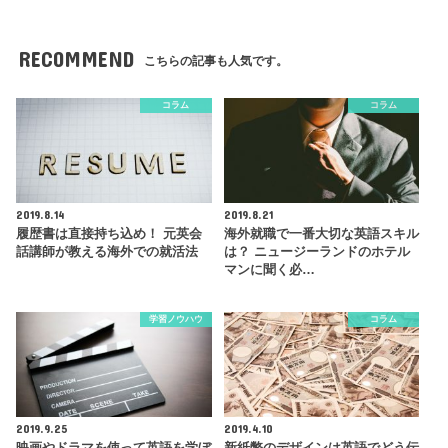
RECOMMEND
こちらの記事も人気です。
コラム
コラム
2019.8.14
2019.8.21
履歴書は直接持ち込め！ 元英会
海外就職で一番大切な英語スキル
話講師が教える海外での就活法
は？ ニュージーランドのホテル
マンに聞く必…
学習ノウハウ
コラム
2019.9.25
2019.4.10