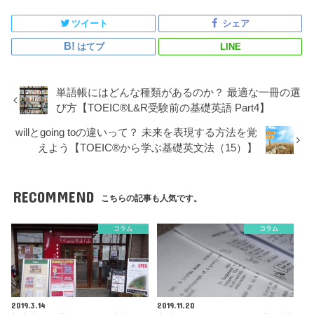
ツイート
シェア
はてブ
LINE
単語帳にはどんな種類があるのか？ 最適な一冊の選
び方【TOEIC®L&R受験前の基礎英語 Part4】
willとgoing toの違いって？ 未来を表現する方法を覚
えよう【TOEIC®から学ぶ基礎英文法（15）】
RECOMMEND
こちらの記事も人気です。
コラム
コラム
2019.3.14
2019.11.20