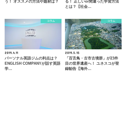
う！ オススメの方法や題材は？
る！ 正しいor間違った学習方法
とは？【社会…
コラム
コラム
2019.4.11
2019.5.15
パーソナル英語ジムの利点は？
「百舌鳥・古市古墳群」が23件
ENGLISH COMPANYが話す英語
目の世界遺産へ！ ユネスコが登
学…
録勧告【海外…