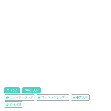
コラム
中野大河
ニュージーランド
ワーキングホリデー
中野大河
海外就職