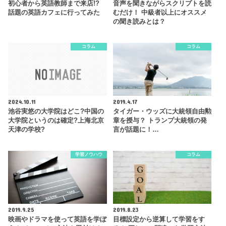
初心者から英語教師まで来店!?
音声を聞きながらスクリプトを読
話題の英語カフェに行ってみた
むだけ！ 中級者以上にオススメ
の聞き読みとは？
コラム
コラム
2024.10.11
2019.4.17
池谷実悠の大学院はどこ?中国の
タイガー・ウッズに大統領自由勲
大学院というのは確定?上海北京
章を授与？ トランプ大統領の発
天津の学校?
言が話題に！…
学習ノウハウ
コラム
2019.9.25
2019.8.23
映画やドラマを使って英語を学ぼ
目標設定から逆算して学習をす