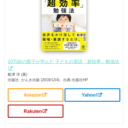
10万組の親子が学んだ 子どもの英語「超効率」勉強法
船津 洋 (著)
出版社: かんき出版 (2019/12/4)、出典:出版社HP
Amazon
Yahoo!
Rakuten