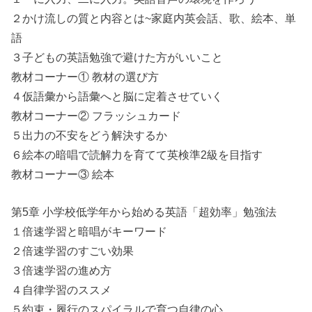
２かけ流しの質と内容とは~家庭内英会話、歌、絵本、単
語
３子どもの英語勉強で避けた方がいいこと
教材コーナー① 教材の選び方
４仮語彙から語彙へと脳に定着させていく
教材コーナー② フラッシュカード
５出力の不安をどう解決するか
６絵本の暗唱で読解力を育てて英検準2級を目指す
教材コーナー③ 絵本
第5章 小学校低学年から始める英語「超効率」勉強法
１倍速学習と暗唱がキーワード
２倍速学習のすごい効果
３倍速学習の進め方
４自律学習のススメ
５約束・履行のスパイラルで育つ自律の心