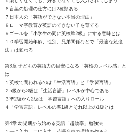
５楽しくなくても、好きでなくても入力されてしまう
６言葉の処理の仕方には2種類ある
７日本人の「英語ができない本当の理由」
８ローマ字教育が英語のできない子を育てる
９ゴールを「小学生の間に英検準2級」にする意味とは
１０学習開始年齢、性別、兄弟関係などで「最適な勉強
法」は変わる
第3章 子どもの英語力の目安になる「英検のレベル感」と
は
１英検で問われるのは「生活言語」と「学習言語」
２5級から3級は「生活言語」レベルが中心である
３準2級から2級は「学習言語」への入りロール
４「学習言語」レベルの準1級とそれ以上の1級とは
第4章 幼児期から始める英語「超効率」勉強法
１一に入力、二に入力。英語音声の環境を作ろう