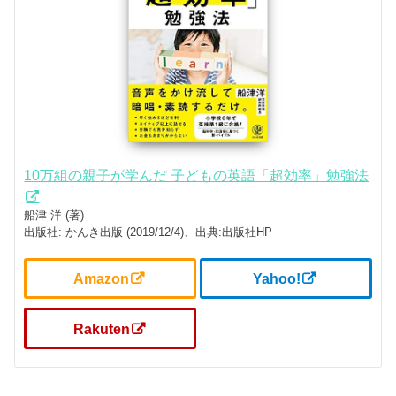
10万組の親子が学んだ 子どもの英語「超効率」勉強法
船津 洋 (著)
出版社: かんき出版 (2019/12/4)、出典:出版社HP
Amazon
Yahoo!
Rakuten