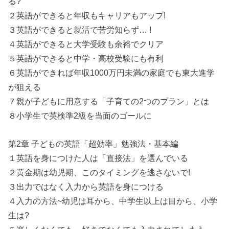
る?
２英語ができると年収もキャリアもアップ!
３英語ができると就活で苦労知らず… !
４英語ができると大学受験も余裕でクリア
５英語ができると中学・高校受験にも有利
６英語ができれば年収1000万円未満の家庭でも東大進学
が狙える
７親が子どもに用意する「子育ての2つのプラン」とは
８小学生で英検準2級を当面のゴールに
第2章 子どもの英語「超効率」勉強法・基本編
１英語を身につけた人は「直接法」を選んでいる
２黄金期は幼児期、このタイミングを逃さないで!
３出力ではなく入力から英語を身につける
４入力の方法~幼児は耳から、中学生以上は目から、小学
生は?