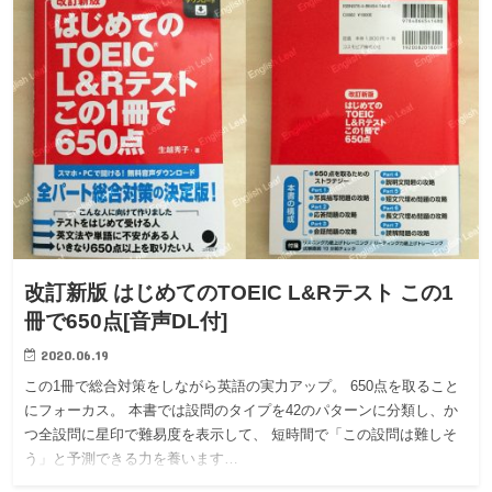
改訂新版 はじめてのTOEIC L&Rテスト この1
冊で650点[音声DL付]
2020.06.19
この1冊で総合対策をしながら英語の実力アップ。 650点を取ること
にフォーカス。 本書では設問のタイプを42のパターンに分類し、か
つ全設問に星印で難易度を表示して、 短時間で「この設問は難しそ
う」と予測できる力を養います…