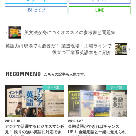
はてブ
LINE
英文法が身につくオススメの参考書と問題集
英語力は現場でも必要だ！ 製造現場・工場ラインで
役立つ工業系英語本をご紹介
RECOMMEND
こちらの記事も人気です。
テーマ別
テーマ別
2019.2.18
2019.1.27
アジアで活躍するビジネスマン必
金融英語ができればチャンス
見！ 訛りの強い英語に対応でき
UP！ 金融用語と一緒に覚えられ