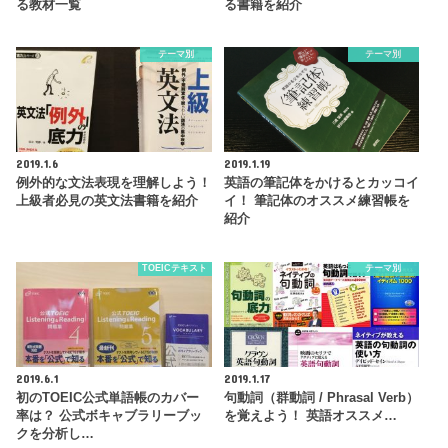
る教材一覧
る書籍を紹介
テーマ別
テーマ別
2019.1.6
2019.1.19
例外的な文法表現を理解しよう！
英語の筆記体をかけるとカッコイ
上級者必見の英文法書籍を紹介
イ！ 筆記体のオススメ練習帳を
紹介
TOEICテキスト
テーマ別
2019.6.1
2019.1.17
初のTOEIC公式単語帳のカバー
句動詞（群動詞 / Phrasal Verb）
率は？ 公式ボキャブラリーブッ
を覚えよう！ 英語オススメ…
クを分析し…