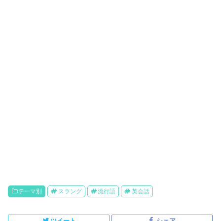
テーマ別
スラング
流行語
英会話
ツイート
シェア