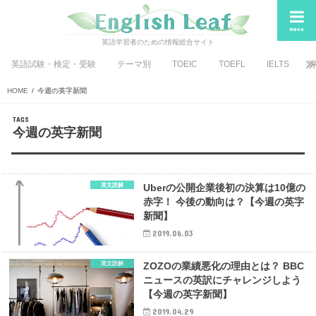
menu
英語学習者のための情報総合サイト
英語試験・検定・受験
テーマ別
TOEIC
TOEFL
IELTS
HOME
今週の英字新聞
今週の英字新聞
英文読解
Uberの公開企業後初の決算は10億の
赤字！ 今後の動向は？【今週の英字
新聞】
2019.06.03
英文読解
ZOZOの業績悪化の理由とは？ BBC
ニュースの英訳にチャレンジしよう
【今週の英字新聞】
2019.04.29