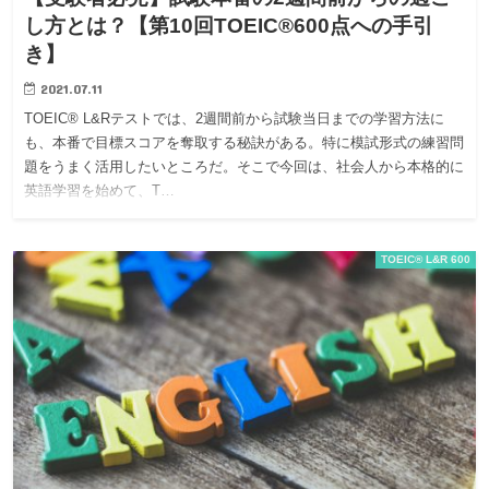
し方とは？【第10回TOEIC®600点への手引
き】
2021.07.11
TOEIC® L&Rテストでは、2週間前から試験当日までの学習方法に
も、本番で目標スコアを奪取する秘訣がある。特に模試形式の練習問
題をうまく活用したいところだ。そこで今回は、社会人から本格的に
英語学習を始めて、T…
TOEIC® L&R 600