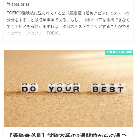
2021.07.18
TOEIC®受験後に送られてくる公式認定証（通称アビメ）でテストの
分析をすることは必須事項である。もし、目標スコアを達成できなく
てもアビメを有効活用すれば、次回のテストでクリアすることができ
るはずだ。とはいえ、TOEIC…
TOEIC® L&R 600
【受験者必見】試験本番の2週間前からの過ご