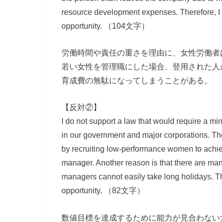
resource development expenses. Therefore, I d
opportunity. （104文字）
労働時間や責任の重さを理由に、女性労働者
若い女性を管理職にした場合、登用された人
育成費の無駄になってしまうことがある。
【反対②】
I do not support a law that would require a m
in our government and major corporations. The
by recruiting low-performance women to achi
manager. Another reason is that there are m
managers cannot easily take long holidays. Th
opportunity. （82文字）
数値目標を達成するために能力が見合わない