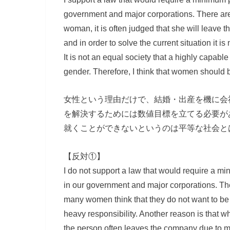
government and major corporations. There are 
woman, it is often judged that she will leave 
and in order to solve the current situation it i
It is not an equal society that a highly capa
gender. Therefore, I think that women shoul
女性という理由だけで、結婚・出産を機に会
を解決するためには数値目標を立てる必要が
就くことができないというのは平等な社会と
【反対①】
I do not support a law that would require a m
in our government and major corporations. The
many women think that they do not want to be
heavy responsibility. Another reason is tha
the person often leaves the company due to ma