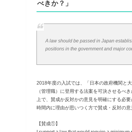
べきか？」
A law should be passed in Japan establi
positions in the government and major co
2018年度の入試では、「日本の政府機関と
（管理職）に登用する法案を可決させるべき
上で、賛成か反対かの意見を明確にする必要
時間内に理由が思いつく方で賛成・反対の意
【賛成①】
I support a law that would require a minimum 