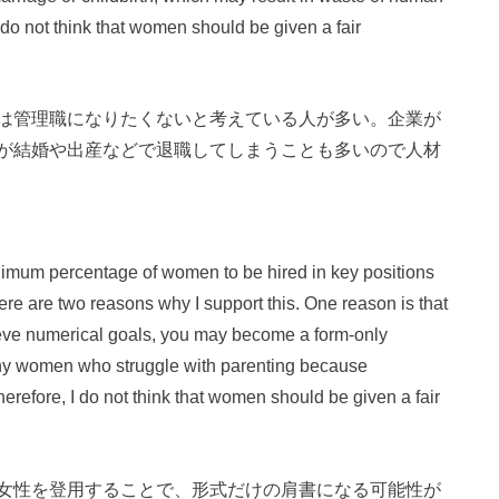
o not think that women should be given a fair
は管理職になりたくないと考えている人が多い。企業が
が結婚や出産などで退職してしまうことも多いので人材
inimum percentage of women to be hired in key positions
re are two reasons why I support this. One reason is that
eve numerical goals, you may become a form-only
any women who struggle with parenting because
erefore, I do not think that women should be given a fair
女性を登用することで、形式だけの肩書になる可能性が