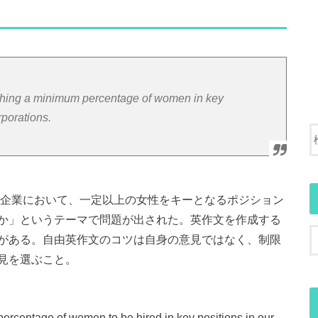
shing a minimum percentage of women in key
rporations.
大企業において、一定以上の女性をキーとなるポジション
か」というテーマで問題が出された。英作文を作成する
がある。自由英作文のコツは自身の意見ではなく、制限
見を選ぶこと。
percentage of women to be hired in key positions in our