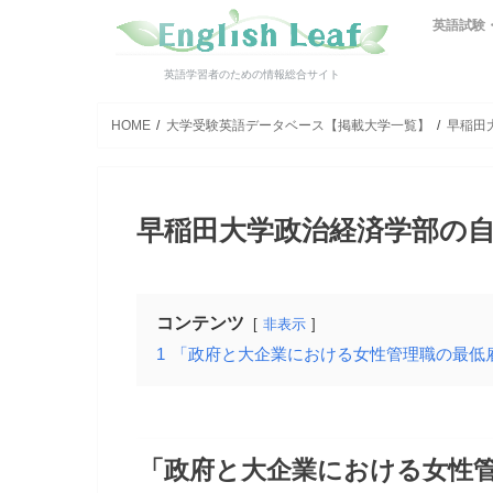
英語試験
英検
技術英検
TOEIC【
TOEIC Bri
テスト別
英語学習者のための情報総合サイト
HOME
大学受験英語データベース【掲載大学一覧】
早稲田
早稲田大学政治経済学部の自
コンテンツ
非表示
1
「政府と大企業における女性管理職の最低
「政府と大企業における女性