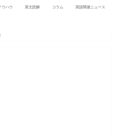
ノウハウ
英文読解
コラム
英語関連ニュース
ト
レクト
からの英語学習
高校英語文法
】