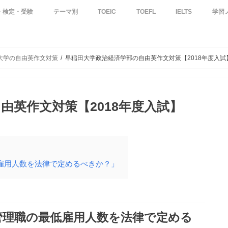
・検定・受験
テーマ別
TOEIC
TOEFL
IELTS
学習
S&W】
dge
記事
英語学習
英会話
英語よみもの
文法・品詞
Grammar in Use
English for Everyone
接客英語
その他
英検4級
英検5級
技術英検テキスト
TOEIC【S&W】テキスト
TOEICテキスト
TOEIC® L&R600を目指す
TOEIC®L&Rテスト分析
TOEIC®L&Rを受験する前の基礎英語
TOEIC®から学ぶ基礎英文法
TOEIC-Tips
TOEFLの全ての記事
TOEFLテキスト
英会話学習
英会話フレーズ
文法トピック
前置詞
接客英語書籍セレク
イギリス英語
金融・財務・会計
オーストラリア英語
大学入試4技能
スピーチ
リスニング
ビジネス英語
SNS・チャット
ワーホリ
単語 / 単語帳
医療英語
幼児子供英語
中学英語
高校英語(大学受験)
英語速読
IELTSの全ての記事
ILETS Tips
IELTSテキスト
IELTS英単語帳セ
社会人
大学の自由英作文対策
早稲田大学政治経済学部の自由英作文対策【2018年度入試
由英作文対策【2018年度入試】
雇用人数を法律で定めるべきか？」
管理職の最低雇用人数を法律で定める