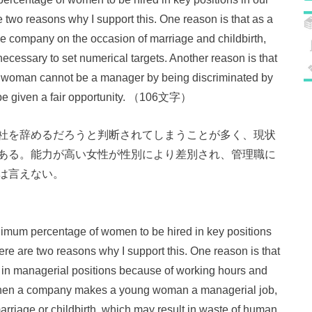
two reasons why I support this. One reason is that as a
the company on the occasion of marriage and childbirth,
s necessary to set numerical targets. Another reason is that
ble woman cannot be a manager by being discriminated by
d be given a fair opportunity. （106文字）
社を辞めるだろうと判断されてしまうことが多く、現状
ある。能力が高い女性が性別により差別され、管理職に
は言えない。
inimum percentage of women to be hired in key positions
re are two reasons why I support this. One reason is that
 in managerial positions because of working hours and
t when a company makes a young woman a managerial job,
rriage or childbirth, which may result in waste of human