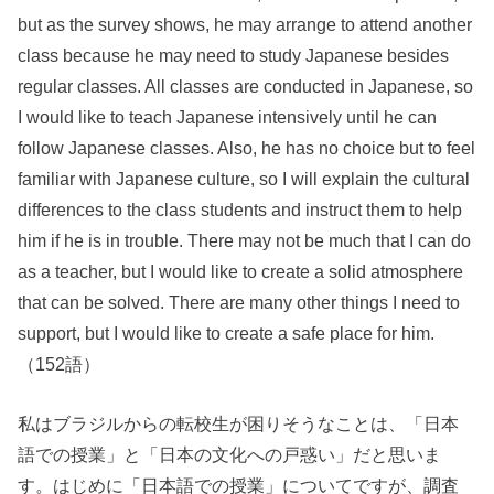
but as the survey shows, he may arrange to attend another
class because he may need to study Japanese besides
regular classes. All classes are conducted in Japanese, so
I would like to teach Japanese intensively until he can
follow Japanese classes. Also, he has no choice but to feel
familiar with Japanese culture, so I will explain the cultural
differences to the class students and instruct them to help
him if he is in trouble. There may not be much that I can do
as a teacher, but I would like to create a solid atmosphere
that can be solved. There are many other things I need to
support, but I would like to create a safe place for him.
（152語）
私はブラジルからの転校生が困りそうなことは、「日本
語での授業」と「日本の文化への戸惑い」だと思いま
す。はじめに「日本語での授業」についてですが、調査